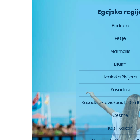
Egejska regij
Bodrum
Fetije
Marmaris
Didim
Izmirska Rivijera
Kušadasi
Kušadasi - avio/bus 12.09 i 1
Češme
Kaš i Kalkan