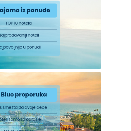
vajamo iz ponude
TOP 10 hotela
Najprodavaniji hoteli
ajpovoljnije u ponudi
 Blue preporuka
is smeštaj za dvoje dece
oteli samo za odrasle