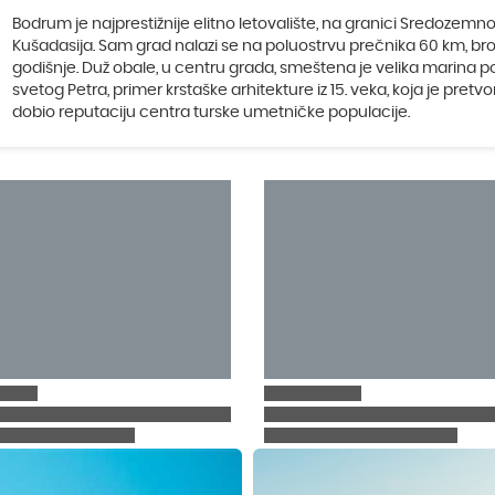
Bodrum je najprestižnije elitno letovalište, na granici Sredoze
Kušadasija. Sam grad nalazi se na poluostrvu prečnika 60 km, broji
godišnje. Duž obale, u centru grada, smeštena je velika marina 
svetog Petra, primer krstaške arhitekture iz 15. veka, koja je pr
dobio reputaciju centra turske umetničke populacije.