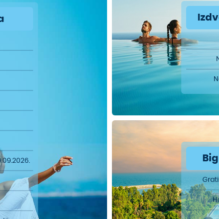
Izd
a
N
Big
9.09.2026.
Grat
H