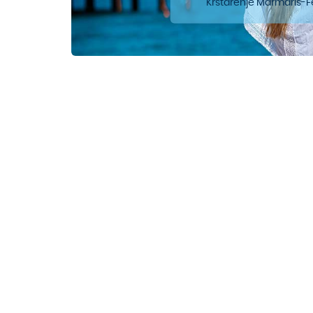
Krstarenje Marmaris-Fe