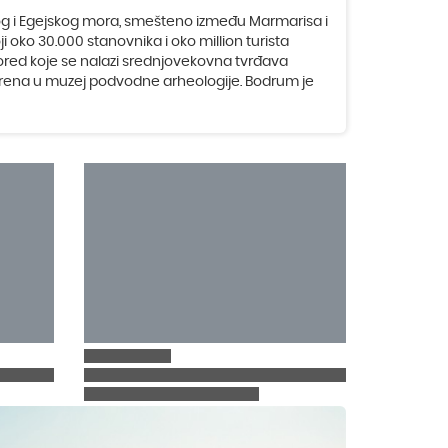
mnog i Egejskog mora, smešteno između Marmarisa i
 oko 30.000 stanovnika i oko million turista
pored koje se nalazi srednjovekovna tvrđava
etvorena u muzej podvodne arheologije. Bodrum je