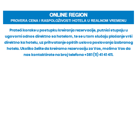
Prateći korake u postupku kreiranja rezervacije, putnici stupaju u
ugovorni odnos direktno sa hotelom, te se u tom slučaju plaćanje vrši
direktno ka hotelu, uz prihvatanje opštih uslova poslovanja izabranog
hotela. Ukoliko želite da kreiramo rezervaciju za Vas, molimo Vas da
nas kontaktirate na broj telefona +381 (11) 41 41 411.