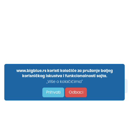
www.bigblue.rs koristi kolačiće za pružanje boljeg
korisničkog iskustva i funkcionalnosti sajta.
„Više o kolačićima“
Prihvati
Odbaci