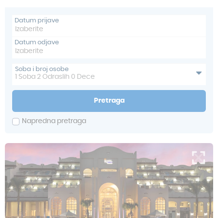
Datum prijave
Datum odjave
Soba i broj osobe
1
Soba
2
Odraslih
0
Dece
Pretraga
Napredna pretraga