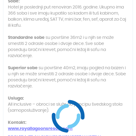
Sobe:
Hotel je poslednji put renoviran 2016. godine. Ukupno ima
366 soba i sve imaju kupatilo sa kadom ili tuš kabinom,
balkon, klima uređaj, SAT TV, mini bar, fen, sef, aparat za čaj
ili kafu.
Standardne sobe
su površine 36m2 i u njih se može
smestiti 2 odrasle osobe i dvoje dece. Sve sobe
poseduju bračni krevet, pomoćni ležaj ili sofu na
razvlačenje.
Superior sobe
su površine 40m2, imaju pogled na bazen i
u njih se može smestiti 2 odrasle osobe i dvoje dece. Sobe
poseduju bračni krevet, pomoćni ležaj ili sofu na
razvlačenje.
Usluga:
All inclusive – obroci se služe po principu švedskog stola
(samoposluživanje).
Kontakt
:
www.royallagoonsresort.com