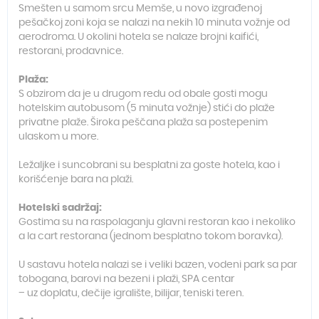
Smešten u samom srcu Memše, u novo izgrađenoj
pešačkoj zoni koja se nalazi na nekih 10 minuta vožnje od
aerodroma. U okolini hotela se nalaze brojni kaifići,
restorani, prodavnice.
Plaža:
S obzirom da je u drugom redu od obale gosti mogu
hotelskim autobusom (5 minuta vožnje) stići do plaže
privatne plaže. Široka peščana plaža sa postepenim
ulaskom u more.
Ležaljke i suncobrani su besplatni za goste hotela, kao i
korišćenje bara na plaži.
Hotelski sadržaj:
Gostima su na raspolaganju glavni restoran kao i nekoliko
a la cart restorana (jednom besplatno tokom boravka).
U sastavu hotela nalazi se i veliki bazen, vodeni park sa par
tobogana, barovi na bezeni i plaži, SPA centar
– uz doplatu, dečije igralište, bilijar, teniski teren.