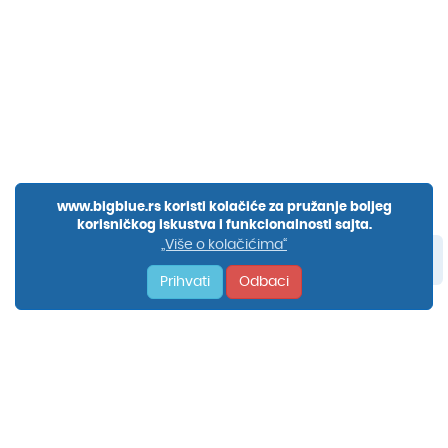
www.bigblue.rs koristi kolačiće za pružanje boljeg
korisničkog iskustva i funkcionalnosti sajta.
„Više o kolačićima“
Prihvati
Odbaci