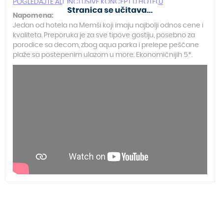
POGLEDAJTE ALL INCLUSIVE KONCEPT U HOTELU
Stranica se učitava...
Napomena:
Jedan od hotela na Memši koji imaju najbolji odnos cene i
kvaliteta. Preporuka je za sve tipove gostiju, posebno za
porodice sa decom, zbog aqua parka i prelepe peščane
plaže sa postepenim ulazom u more. Ekonomičnijih 5*.