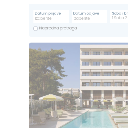
Datum prijave
Datum odjave
Soba i b
1
Soba
2
Napredna pretraga