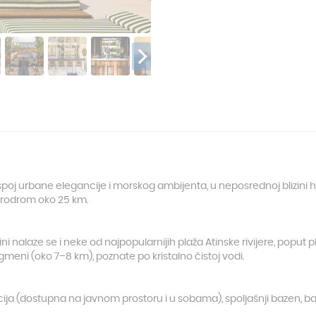
oj urbane elegancije i morskog ambijenta, u neposrednoj blizini ho
erodrom oko 25 km.
ni nalaze se i neke od najpopularnijih plaža Atinske rivijere, poput
gmeni (oko 7–8 km), poznate po kristalno čistoj vodi.
kcija (dostupna na javnom prostoru i u sobama), spoljašnji bazen, ba