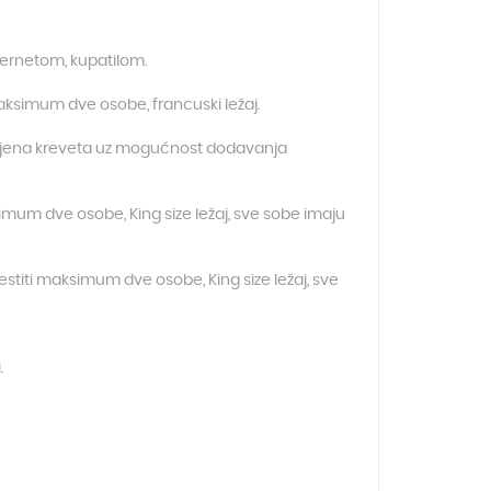
ternetom, kupatilom.
ksimum dve osobe, francuski ležaj.
odvojena kreveta uz mogućnost dodavanja
imum dve osobe, King size ležaj, sve sobe imaju
mestiti maksimum dve osobe, King size ležaj, sve
.