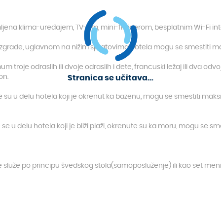
ljena klima-uređajem, TV-om, mini-frižiderom, besplatnim Wi-Fi in
zgrade, uglavnom na nižim spratovima hotela mogu se smestiti ma
troje odraslih ili dvoje odraslih i dete, francuski ležaj ili dva 
on.
Stranica se učitava...
 su u delu hotela koji je okrenut ka bazenu, mogu se smestiti maks
se u delu hotela koji je bliži plaži, okrenute su ka moru, mogu se s
služe po principu švedskog stola(samoposluženje) ili kao set meni