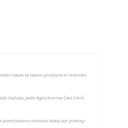
tela nalaze se barovi, prodavnice i restorani.
 plaže Glyfada, plaže Agios Kosmas (oko 2 km),
r pored bazena, restoran, lobby bar, parking i