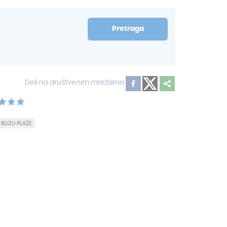
Pretraga
Deli na društvenim mrežama
BLIZU PLAŽE