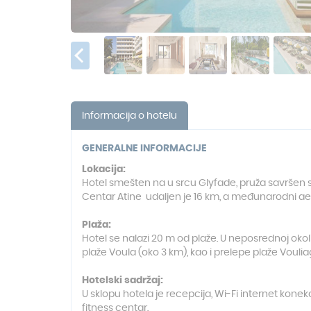
Informacija o hotelu
GENERALNE INFORMACIJE
Lokacija:
Hotel smešten na u srcu Glyfade, pruža savršen sp
Centar Atine udaljen je 16 km, a međunarodni a
Plaža:
Hotel se nalazi 20 m od plaže. U neposrednoj okoli
plaže Voula (oko 3 km), kao i prelepe plaže Voulia
Hotelski sadržaj:
U sklopu hotela je recepcija, Wi-Fi internet kone
fitness centar.