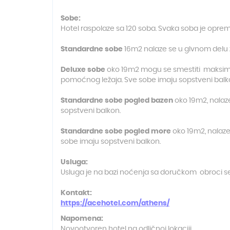
Sobe:
Hotel raspolaze sa 120 soba. Svaka soba je oprem
Standardne sobe
16m2 nalaze se u glvnom delu 
Deluxe sobe
oko 19m2 mogu se smestiti maksimum 
pomoćnog ležaja. Sve sobe imaju sopstveni balk
Standardne sobe pogled bazen
oko 19m2, nalaze
sopstveni balkon.
Standardne sobe pogled more
oko 19m2, nalaze 
sobe imaju sopstveni balkon.
Usluga:
Usluga je na bazi noćenja sa doručkom obroci se 
Kontakt:
https://acehotel.com/athens/
Napomena:
Novootvoren hotel na odličnoj lokaciji.