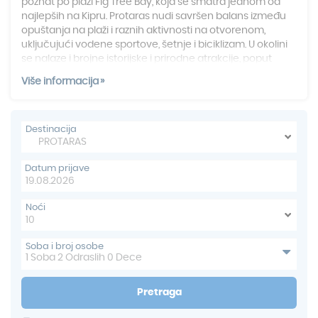
poznat po plaži Fig Tree Bay, koja se smatra jednom od
najlepših na Kipru. Protaras nudi savršen balans između
opuštanja na plaži i raznih aktivnosti na otvorenom,
uključujući vodene sportove, šetnje i biciklizam. U okolini
se nalaze i brojne istorijske i prirodne atrakcije, poput
crkve Profitis Elias, sa koje se pruža spektakularan pogled
Više informacija
na okolni krajolik.
Destinacija
Datum prijave
Noći
Soba i broj osobe
1
Soba
2
Odraslih
0
Dece
Pretraga