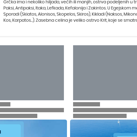
Grčka ima i nekoliko hiljada, većih ili manjih, ostrva podeljenih u 
Paksi, Antipaksi, Itaka, Lefkada, Kefalonija i Zakintos. U Egejskom
Sporadi (Skiatos, Alonisos, Skopelos, Skiros), Kikladi (Naksos, Mikonos,
Kos, Karpatos...). Zasebna celina je veliko ostrvo Krit, koje se sma
a