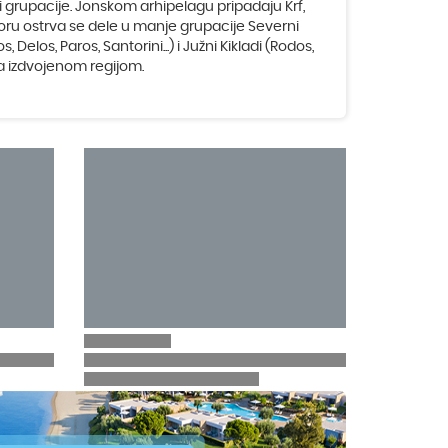
tri grupacije. Jonskom arhipelagu pripadaju Krf,
 moru ostrva se dele u manje grupacije Severni
 Delos, Paros, Santorini...) i Južni Kikladi (Rodos,
tra izdvojenom regijom.