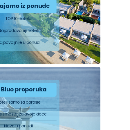
vajamo iz ponude
TOP 10 hotela
Najprodavaniji hoteli
ajpovoljnije u ponudi
 Blue preporuka
oteli samo za odrasle
is smeštaj za dvoje dece
Novo u ponudi