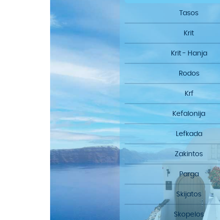
Tasos
Krit
Krit - Hanja
Rodos
Krf
Kefalonija
Lefkada
Zakintos
Parga
Skijatos
Skopelos