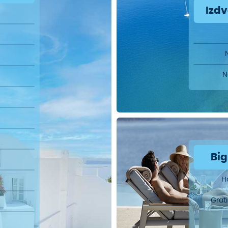
Izd
N
Big
H
Grat